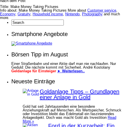
Nach dem Post
Tittle: Make Money Taking Pictures
Info about: Make Money Taking Pictures More about
Customer service
,
Economy
,
Gratuity
,
Household income
,
Nintendo
,
Photography
and much
more.
Smartphone Angebote
Börsen Tipp im August
Einer Straßenbahn und einer Aktie darf man nie nachlaufen. Nur
Geduld: Die nächste kommt mit Sicherheit. André Kostolany
Geldanlage für Einsteiger
► Weiterlesen..
Neueste Einträge
Goldanlage Tipps – Grundlagen
einer Anlage in Gold
Gold hat seit Jahrtausenden eine besondere
Anziehungskraft auf Menschen. Als Wertspeicher, Schmuck
oder Investition bleibt das Edelmetall ein faszinierendes
Anlageobjekt. Doch was macht Gold als Investition
Read
More »
Ford in der Kurzarbeit: Ein