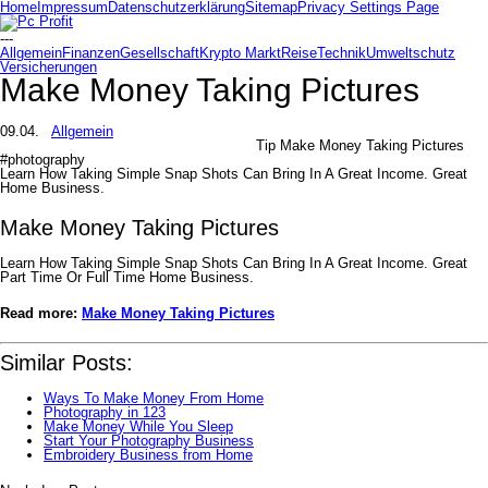
Home
Impressum
Datenschutzerklärung
Sitemap
Privacy Settings Page
---
Allgemein
Finanzen
Gesellschaft
Krypto Markt
Reise
Technik
Umweltschutz
Versicherungen
Make Money Taking Pictures
09.04.
Allgemein
Tip Make Money Taking Pictures
#photography
Learn How Taking Simple Snap Shots Can Bring In A Great Income. Great
Home Business.
Make Money Taking Pictures
Learn How Taking Simple Snap Shots Can Bring In A Great Income. Great
Part Time Or Full Time Home Business.
Read more:
Make Money Taking Pictures
Similar Posts:
Ways To Make Money From Home
Photography in 123
Make Money While You Sleep
Start Your Photography Business
Embroidery Business from Home