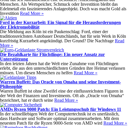
Menschen. Als Wertspeicher, Schmuck oder Investition bleibt das
Edelmetall ein faszinierendes Anlageobjekt. Doch was macht Gold als
Investition
Read More »
Ford in der Kurzarbeit: Ein Signal für die Herausforderungen
der Elektromobilität
Die Meldung aus Köln ist ein Paukenschlag: Ford, einer der
traditionsreichsten Autobauer Deutschlands, hat für sein Werk in Köln
kurzfristig Kurzarbeit angekündigt. Der Grund? Die Nachfrage
Read
More »
Die Bezahlkarte für Flüchtlinge: Ein neuer Ansatz zur
Unterstützung
In den letzten Jahren hat die Welt eine Zunahme von Flüchtlingen
erlebt, die aus den unterschiedlichsten Gründen ihre Heimat verlassen
müssen. Um diesen Menschen zu helfen
Read More »
Warren Buffett: Das Oracle von Omaha und seine Investment-
Philosophie
Warren Buffett ist ohne Zweifel eine der einflussreichsten Figuren in
der Welt der Finanzen und Investments. Oft als „Oracle von Omaha“
bezeichnet, hat er durch seine
Read More »
AMDs Ryzen 9000 Patch: Ein Leistungsschub für Windows 11
In der schnelllebigen Welt der Computertechnik ist es unerlässlich,
dass Hardware und Software optimal zusammenarbeiten. Mit dem
neuesten Patch für die Ryzen 9000-Serie von AMD wird
Read More »