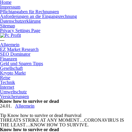
Home
Impressum
Pflichtangaben für Rechnungen
Anforderungen an die Eingangsrechnung
Datenschutzerklärung
Sitemap
Privacy Settings Page
---
Allgemein
EZ Market Research
SEO Dominator
Finanzen
Geld und Sparen Tipps
Gesellschaft
Krypto Markt
Reise
Technik
Internet
Umweltschutz
Versicherungen
Know how to survive or dead
24.01.
Allgemein
Tip Know how to survive or dead #survival
THREATS STRIKE AT ANY MOMENT…CORONAVIRUS IS
THE LEAST…KNOW HOW TO SURVIVE.
Know how to survive or dead