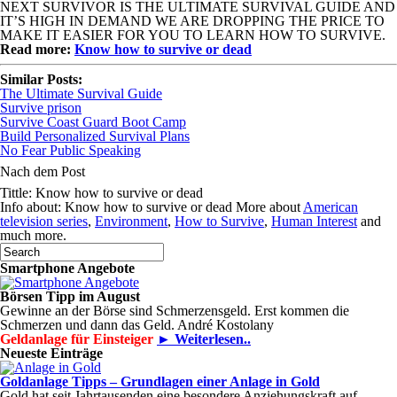
NEXT SURVIVOR IS THE ULTIMATE SURVIVAL GUIDE AND
IT’S HIGH IN DEMAND WE ARE DROPPING THE PRICE TO
MAKE IT EASIER FOR YOU TO LEARN HOW TO SURVIVE.
Read more:
Know how to survive or dead
Similar Posts:
The Ultimate Survival Guide
Survive prison
Survive Coast Guard Boot Camp
Build Personalized Survival Plans
No Fear Public Speaking
Nach dem Post
Tittle: Know how to survive or dead
Info about: Know how to survive or dead More about
American
television series
,
Environment
,
How to Survive
,
Human Interest
and
much more.
Smartphone Angebote
Börsen Tipp im August
Gewinne an der Börse sind Schmerzensgeld. Erst kommen die
Schmerzen und dann das Geld. André Kostolany
Geldanlage für Einsteiger
► Weiterlesen..
Neueste Einträge
Goldanlage Tipps – Grundlagen einer Anlage in Gold
Gold hat seit Jahrtausenden eine besondere Anziehungskraft auf