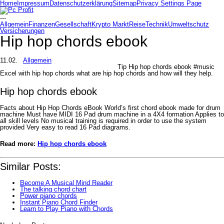
Home
Impressum
Datenschutzerklärung
Sitemap
Privacy Settings Page
---
Allgemein
Finanzen
Gesellschaft
Krypto Markt
Reise
Technik
Umweltschutz
Versicherungen
Hip hop chords ebook
11.02.
Allgemein
Tip Hip hop chords ebook #music
Excel with hip hop chords what are hip hop chords and how will they help.
Hip hop chords ebook
Facts about Hip Hop Chords eBook World’s first chord ebook made for drum
machine Must have MIDI 16 Pad drum machine in a 4X4 formation Applies to
all skill levels No musical training is required in order to use the system
provided Very easy to read 16 Pad diagrams.
Read more:
Hip hop chords ebook
Similar Posts:
Become A Musical Mind Reader
The talking chord chart
Power piano chords
Instant Piano Chord Finder
Learn to Play Piano with Chords