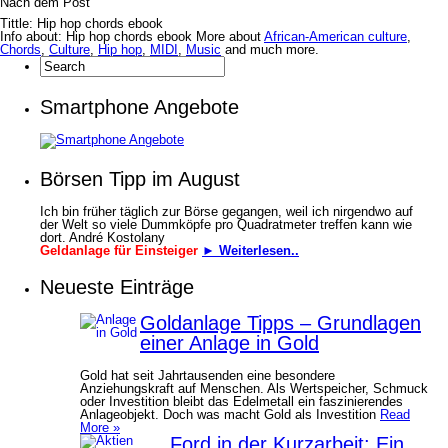
Nach dem Post
Tittle: Hip hop chords ebook
Info about: Hip hop chords ebook More about
African-American culture
,
Chords
,
Culture
,
Hip hop
,
MIDI
,
Music
and much more.
Smartphone Angebote
Börsen Tipp im August
Ich bin früher täglich zur Börse gegangen, weil ich nirgendwo auf
der Welt so viele Dummköpfe pro Quadrat­meter treffen kann wie
dort. André Kostolany
Geldanlage für Einsteiger
► Weiterlesen..
Neueste Einträge
Goldanlage Tipps – Grundlagen
einer Anlage in Gold
Gold hat seit Jahrtausenden eine besondere
Anziehungskraft auf Menschen. Als Wertspeicher, Schmuck
oder Investition bleibt das Edelmetall ein faszinierendes
Anlageobjekt. Doch was macht Gold als Investition
Read
More »
Ford in der Kurzarbeit: Ein