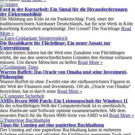
Ford in der Kurzarbeit: Ein Signal für die Herausforderungen
der Elektromobilität
Die Meldung aus Köln ist ein Paukenschlag: Ford, einer der
traditionsreichsten Autobauer Deutschlands, hat für sein Werk in Köln
kurzfristig Kurzarbeit angekündigt. Der Grund? Die Nachfrage
Read
More »
Die Bezahlkarte für Flüchtlinge: Ein neuer Ansatz zur
Unterstützung
In den letzten Jahren hat die Welt eine Zunahme von Flüchtlingen
erlebt, die aus den unterschiedlichsten Gründen ihre Heimat verlassen
müssen. Um diesen Menschen zu helfen
Read More »
Warren Buffett: Das Oracle von Omaha und seine Investment-
Philosophie
Warren Buffett ist ohne Zweifel eine der einflussreichsten Figuren in
der Welt der Finanzen und Investments. Oft als „Oracle von Omaha“
bezeichnet, hat er durch seine
Read More »
AMDs Ryzen 9000 Patch: Ein Leistungsschub für Windows 11
In der schnelllebigen Welt der Computertechnik ist es unerlässlich,
dass Hardware und Software optimal zusammenarbeiten. Mit dem
neuesten Patch für die Ryzen 9000-Serie von AMD wird
Read More »
Tipps für Umstieg auf eine papierlose Buchhaltung
Der Umstieg auf eine papierlose Buchhaltung kann in mehreren
Schritten erfolgen und erfordert die Einführung geeigneter Tools und