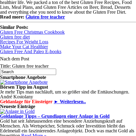
healthier life. We packed a ton of the best Gluten Free Recipes, Food
Lists, Meal Plans, and Gluten Free Articles on Beer, Bread, Desserts
and everything else you need to know about the Gluten Free Diet.
Read more:
Gluten free teacher
Similar Posts:
Gluten Free Christmas Cookbook
Gluten free diet
Recipes For Weight Loss
Make Your Cat Healthier
Gluten Free And Paleo E-books
Nach dem Post
Tittle: Gluten free teacher
Smartphone Angebote
Börsen Tipp im August
Je mehr Tips man nachläuft, um so größer sind die Enttäuschungen.
André Kostolany
Geldanlage für Einsteiger
► Weiterlesen..
Neueste Einträge
Goldanlage Tipps – Grundlagen einer Anlage in Gold
Gold hat seit Jahrtausenden eine besondere Anziehungskraft auf
Menschen. Als Wertspeicher, Schmuck oder Investition bleibt das
Edelmetall ein faszinierendes Anlageobjekt. Doch was macht Gold als
Investition
Read More »