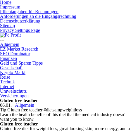
Home
Impressum
Pflichtangaben für Rechnungen
Anforderungen an die Eingangsrechnung
Datenschutzerklärung
Sitemap
Privacy Settings Page
---
Allgemein
EZ Market Research
SEO Dominator
Finanzen
Geld und Sparen Tipps
Gesellschaft
Krypto Markt
Reise
Technik
Internet
Umweltschutz
Versicherungen
Gluten free teacher
06.01.
Allgemein
Tip Gluten free teacher #dietsampweightloss
Learn the health benefits of this diet that the medical industry doesn’t
want you to know.
Gluten free teacher
Gluten free diet for weight loss, great looking skin, more energy, and a