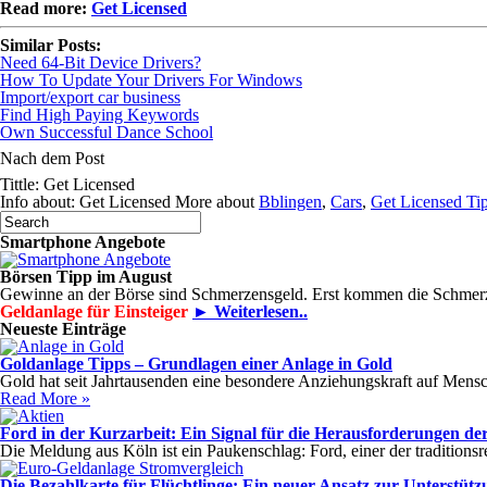
Read more:
Get Licensed
Similar Posts:
Need 64-Bit Device Drivers?
How To Update Your Drivers For Windows
Import/export car business
Find High Paying Keywords
Own Successful Dance School
Nach dem Post
Tittle: Get Licensed
Info about: Get Licensed More about
Bblingen
,
Cars
,
Get Licensed Ti
Smartphone Angebote
Börsen Tipp im August
Gewinne an der Börse sind Schmerzensgeld. Erst kommen die Schmer
Geldanlage für Einsteiger
► Weiterlesen..
Neueste Einträge
Goldanlage Tipps – Grundlagen einer Anlage in Gold
Gold hat seit Jahrtausenden eine besondere Anziehungskraft auf Mensch
Read More »
Ford in der Kurzarbeit: Ein Signal für die Herausforderungen der
Die Meldung aus Köln ist ein Paukenschlag: Ford, einer der tradition
Die Bezahlkarte für Flüchtlinge: Ein neuer Ansatz zur Unterstütz