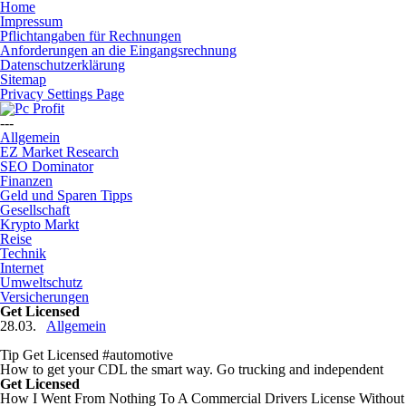
Home
Impressum
Pflichtangaben für Rechnungen
Anforderungen an die Eingangsrechnung
Datenschutzerklärung
Sitemap
Privacy Settings Page
---
Allgemein
EZ Market Research
SEO Dominator
Finanzen
Geld und Sparen Tipps
Gesellschaft
Krypto Markt
Reise
Technik
Internet
Umweltschutz
Versicherungen
Get Licensed
28.03.
Allgemein
Tip Get Licensed #automotive
How to get your CDL the smart way. Go trucking and independent
Get Licensed
How I Went From Nothing To A Commercial Drivers License Without