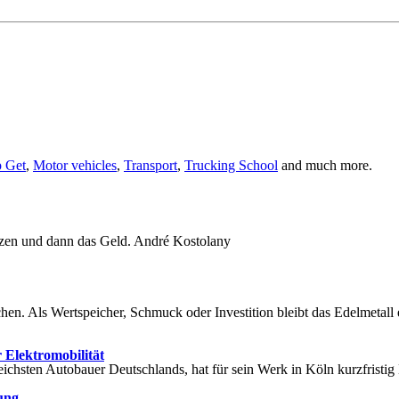
p Get
,
Motor vehicles
,
Transport
,
Trucking School
and much more.
zen und dann das Geld. André Kostolany
en. Als Wertspeicher, Schmuck oder Investition bleibt das Edelmetall 
 Elektromobilität
sreichsten Autobauer Deutschlands, hat für sein Werk in Köln kurzfris
ung