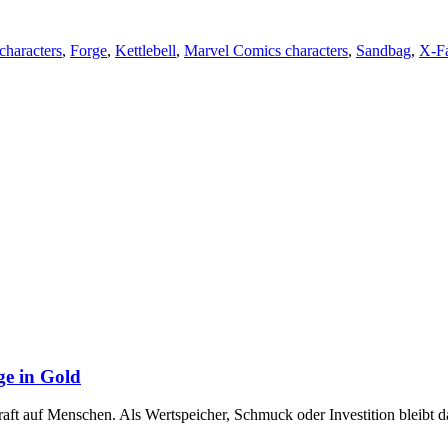
 characters
,
Forge
,
Kettlebell
,
Marvel Comics characters
,
Sandbag
,
X-Fa
ge in Gold
raft auf Menschen. Als Wertspeicher, Schmuck oder Investition bleibt 