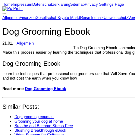
Home
Impressum
Datenschutzerklärung
Sitemap
Privacy Settings Page
---
Allgemein
Finanzen
Gesellschaft
Krypto Markt
Reise
Technik
Umweltschutz
Ver
Dog Grooming Ebook
21.01.
Allgemein
Tip Dog Grooming Ebook #animalc
Make this process easier by learning the techniques that professional dog 
Dog Grooming Ebook
Learn the techniques that professional dog groomers use that Will Save Yo
and not cost the earth when you know how
Read more:
Dog Grooming Ebook
Similar Posts:
Dog grooming courses
Grooming your dog at home
Breathe and Become Stress Free
Blushing Breakthrough eBook
Video Surgeon for Guitarists