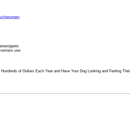
sicherungen
areamppets
groomers use.
u Hundreds of Dollars Each Year and Have Your Dog Looking and Feeling Their