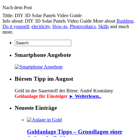
Nach dem Post
Tittle: DIY 3D Solar Panels Video Guide
Info about: DIY 3D Solar Panels Video Guide More about
Building
,
Do it yourself
,
electricity
,
How-to
,
Photovoltaics
,
Skills
and much
more.
Smartphone Angebote
Börsen Tipp im August
Geld ist der Sauerstoff der Börse. André Kostolany
Geldanlage für Einsteiger
► Weiterlesen..
Neueste Einträge
Goldanlage Tipps – Grundlagen einer