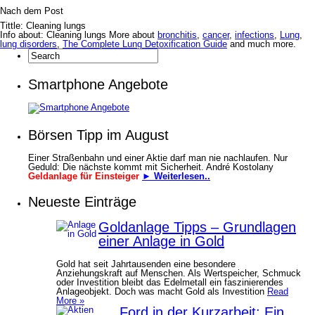
Nach dem Post
Tittle: Cleaning lungs
Info about: Cleaning lungs More about
bronchitis
,
cancer
,
infections
,
Lung
,
lung disorders
,
The Complete Lung Detoxification Guide
and much more.
Smartphone Angebote
Börsen Tipp im August
Einer Straßenbahn und einer Aktie darf man nie nachlaufen. Nur
Geduld: Die nächste kommt mit Sicherheit. André Kostolany
Geldanlage für Einsteiger
► Weiterlesen..
Neueste Einträge
Goldanlage Tipps – Grundlagen
einer Anlage in Gold
Gold hat seit Jahrtausenden eine besondere
Anziehungskraft auf Menschen. Als Wertspeicher, Schmuck
oder Investition bleibt das Edelmetall ein faszinierendes
Anlageobjekt. Doch was macht Gold als Investition
Read
More »
Ford in der Kurzarbeit: Ein