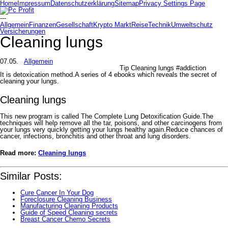
Home
Impressum
Datenschutzerklärung
Sitemap
Privacy Settings Page
---
Allgemein
Finanzen
Gesellschaft
Krypto Markt
Reise
Technik
Umweltschutz
Versicherungen
Cleaning lungs
07.05.
Allgemein
Tip Cleaning lungs #addiction
It is detoxication method.A series of 4 ebooks which reveals the secret of
cleaning your lungs.
Cleaning lungs
This new program is called The Complete Lung Detoxification Guide.The
techniques will help remove all the tar, poisons, and other carcinogens from
your lungs very quickly getting your lungs healthy again.Reduce chances of
cancer, infections, bronchitis and other throat and lung disorders.
Read more:
Cleaning lungs
Similar Posts:
Cure Cancer In Your Dog
Foreclosure Cleaning Business
Manufacturing Cleaning Products
Guide of Speed Cleaning secrets
Breast Cancer Chemo Secrets