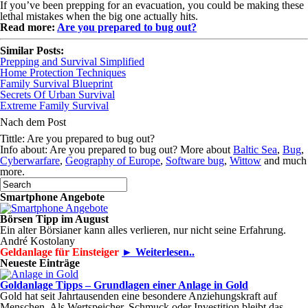
If you’ve been prepping for an evacuation, you could be making these
lethal mistakes when the big one actually hits.
Read more:
Are you prepared to bug out?
Similar Posts:
Prepping and Survival Simplified
Home Protection Techniques
Family Survival Blueprint
Secrets Of Urban Survival
Extreme Family Survival
Nach dem Post
Tittle: Are you prepared to bug out?
Info about: Are you prepared to bug out? More about
Baltic Sea
,
Bug
,
Cyberwarfare
,
Geography of Europe
,
Software bug
,
Wittow
and much
more.
Smartphone Angebote
Börsen Tipp im August
Ein alter Börsianer kann alles verlieren, nur nicht seine Erfahrung.
André Kostolany
Geldanlage für Einsteiger
► Weiterlesen..
Neueste Einträge
Goldanlage Tipps – Grundlagen einer Anlage in Gold
Gold hat seit Jahrtausenden eine besondere Anziehungskraft auf
Menschen. Als Wertspeicher, Schmuck oder Investition bleibt das