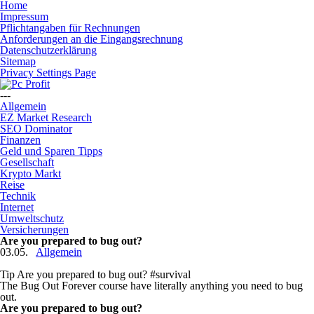
Home
Impressum
Pflichtangaben für Rechnungen
Anforderungen an die Eingangsrechnung
Datenschutzerklärung
Sitemap
Privacy Settings Page
---
Allgemein
EZ Market Research
SEO Dominator
Finanzen
Geld und Sparen Tipps
Gesellschaft
Krypto Markt
Reise
Technik
Internet
Umweltschutz
Versicherungen
Are you prepared to bug out?
03.05.
Allgemein
Tip Are you prepared to bug out? #survival
The Bug Out Forever course have literally anything you need to bug
out.
Are you prepared to bug out?