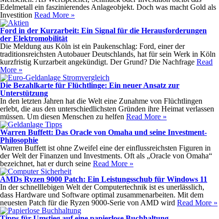
Edelmetall ein faszinierendes Anlageobjekt. Doch was macht Gold als
Investition
Read More »
Ford in der Kurzarbeit: Ein Signal für die Herausforderungen
der Elektromobilität
Die Meldung aus Köln ist ein Paukenschlag: Ford, einer der
traditionsreichsten Autobauer Deutschlands, hat für sein Werk in Köln
kurzfristig Kurzarbeit angekündigt. Der Grund? Die Nachfrage
Read
More »
Die Bezahlkarte für Flüchtlinge: Ein neuer Ansatz zur
Unterstützung
In den letzten Jahren hat die Welt eine Zunahme von Flüchtlingen
erlebt, die aus den unterschiedlichsten Gründen ihre Heimat verlassen
müssen. Um diesen Menschen zu helfen
Read More »
Warren Buffett: Das Oracle von Omaha und seine Investment-
Philosophie
Warren Buffett ist ohne Zweifel eine der einflussreichsten Figuren in
der Welt der Finanzen und Investments. Oft als „Oracle von Omaha“
bezeichnet, hat er durch seine
Read More »
AMDs Ryzen 9000 Patch: Ein Leistungsschub für Windows 11
In der schnelllebigen Welt der Computertechnik ist es unerlässlich,
dass Hardware und Software optimal zusammenarbeiten. Mit dem
neuesten Patch für die Ryzen 9000-Serie von AMD wird
Read More »
Tipps für Umstieg auf eine papierlose Buchhaltung