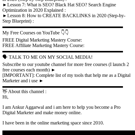
►Lesson 7: What is SEO? Black Hat SEO? Search Engine
Optimization in 2020 Explained :
►Lesson 8: How to CREATE BACKLINKS in 2020 (Step-by-
Step Blueprint) :
▬▬▬▬▬▬▬▬▬▬▬▬▬▬▬▬▬▬▬▬▬▬▬▬▬
My Free Courses on YouTube 👇👇
FREE Digital Marketing Mastery Course:
FREE Affiliate Marketing Mastery Course:
▬▬▬▬▬▬▬▬▬▬▬▬▬▬▬▬▬▬▬▬▬▬▬▬▬
🗣 TALK TO ME ON MY SOCIAL MEDIA!
Subscribe to our youtube channel for more free courses (I launch 2
free courses each month) ►
[IMPORTANT]: Complete list of my tools that help me as a Digital
Marketer and i use ►
▬▬▬▬▬▬▬▬▬▬▬▬▬▬▬▬▬▬▬▬▬▬▬▬▬
👋 About this channel :
Hi,
I am Ankur Aggarwal and i am here to help you become a Pro
Digital Marketer and make money online.
I have been in the online marketing space since 2010.