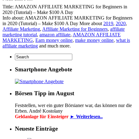
Tittle: AMAZON AFFILIATE MARKETING for Beginners in
2020 (Tutorial) – Make $100 A Day
Info about: AMAZON AFFILIATE MARKETING for Beginners
in 2020 (Tutorial) – Make $100 A Day More about
2019
,
2020
,
Affiliate Marketing
,
Affiliate Marketing for Beginners
,
affiliate
marketing tutorial
,
amazon affiliate
,
AMAZON AFFILIATE
MARKETING
,
Earn money online
,
make money online
,
what is
affiliate marketing
and much more.
Smartphone Angebote
Börsen Tipp im August
Feststellen, wer ein guter Börsianer war, das können nur die
Erben. André Kostolany
Geldanlage für Einsteiger
► Weiterlesen..
Neueste Einträge