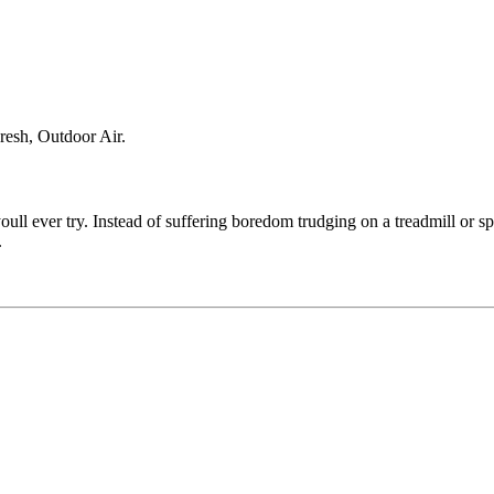
esh, Outdoor Air.
oull ever try. Instead of suffering boredom trudging on a treadmill or sp
.