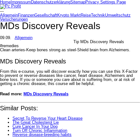
Home
Impressum
Datenschutzerklärung
Sitemap
Privacy Settings Page
---
Allgemein
Finanzen
Gesellschaft
Krypto Markt
Reise
Technik
Umweltschutz
Versicherungen
MDs Discovery Reveals
09.09.
Allgemein
Tip MDs Discovery Reveals
#remedies
Clean arteries-Keep bones strong as steel-Shield brain from Alzheimers.
MDs Discovery Reveals
From this e-course, you will discover exactly how you can use this X-Factor
to prevent or reverse diseases like cancer, heart disease, Alzheimers and
bone loss. If you or someone you care about is suffering from, or at risk of
getting a chronic disease, this course will be helpful.
Read more:
MDs Discovery Reveals
Similar Posts:
Secret To Reverse Your Heart Disease
The Great Cholesterol Lie
Cure Cancer In Your Dog
Turn Off Chronic Inflammation
Reverse disease-breeding habits