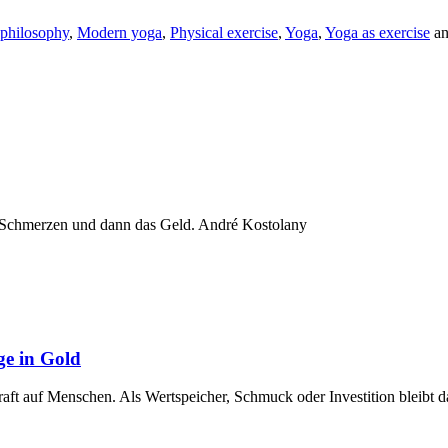
philosophy
,
Modern yoga
,
Physical exercise
,
Yoga
,
Yoga as exercise
an
 Schmerzen und dann das Geld. André Kostolany
ge in Gold
raft auf Menschen. Als Wertspeicher, Schmuck oder Investition bleibt 