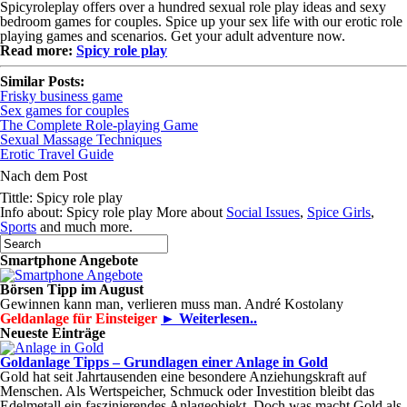
Spicyroleplay offers over a hundred sexual role play ideas and sexy
bedroom games for couples. Spice up your sex life with our erotic role
playing games and scenarios. Get your adult adventure now.
Read more:
Spicy role play
Similar Posts:
Frisky business game
Sex games for couples
The Complete Role-playing Game
Sexual Massage Techniques
Erotic Travel Guide
Nach dem Post
Tittle: Spicy role play
Info about: Spicy role play More about
Social Issues
,
Spice Girls
,
Sports
and much more.
Smartphone Angebote
Börsen Tipp im August
Gewinnen kann man, verlieren muss man. André Kostolany
Geldanlage für Einsteiger
► Weiterlesen..
Neueste Einträge
Goldanlage Tipps – Grundlagen einer Anlage in Gold
Gold hat seit Jahrtausenden eine besondere Anziehungskraft auf
Menschen. Als Wertspeicher, Schmuck oder Investition bleibt das
Edelmetall ein faszinierendes Anlageobjekt. Doch was macht Gold als