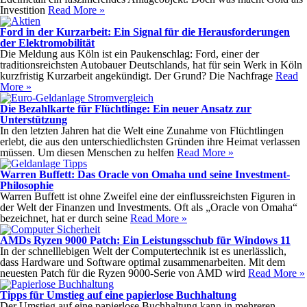
Investition
Read More »
Ford in der Kurzarbeit: Ein Signal für die Herausforderungen
der Elektromobilität
Die Meldung aus Köln ist ein Paukenschlag: Ford, einer der
traditionsreichsten Autobauer Deutschlands, hat für sein Werk in Köln
kurzfristig Kurzarbeit angekündigt. Der Grund? Die Nachfrage
Read
More »
Die Bezahlkarte für Flüchtlinge: Ein neuer Ansatz zur
Unterstützung
In den letzten Jahren hat die Welt eine Zunahme von Flüchtlingen
erlebt, die aus den unterschiedlichsten Gründen ihre Heimat verlassen
müssen. Um diesen Menschen zu helfen
Read More »
Warren Buffett: Das Oracle von Omaha und seine Investment-
Philosophie
Warren Buffett ist ohne Zweifel eine der einflussreichsten Figuren in
der Welt der Finanzen und Investments. Oft als „Oracle von Omaha“
bezeichnet, hat er durch seine
Read More »
AMDs Ryzen 9000 Patch: Ein Leistungsschub für Windows 11
In der schnelllebigen Welt der Computertechnik ist es unerlässlich,
dass Hardware und Software optimal zusammenarbeiten. Mit dem
neuesten Patch für die Ryzen 9000-Serie von AMD wird
Read More »
Tipps für Umstieg auf eine papierlose Buchhaltung
Der Umstieg auf eine papierlose Buchhaltung kann in mehreren