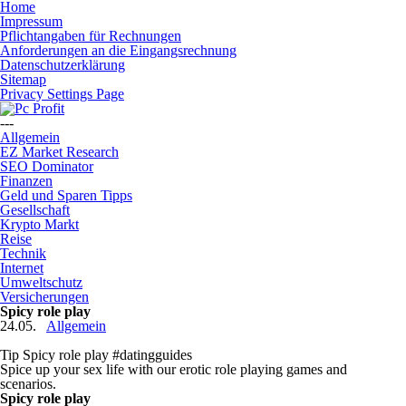
Home
Impressum
Pflichtangaben für Rechnungen
Anforderungen an die Eingangsrechnung
Datenschutzerklärung
Sitemap
Privacy Settings Page
---
Allgemein
EZ Market Research
SEO Dominator
Finanzen
Geld und Sparen Tipps
Gesellschaft
Krypto Markt
Reise
Technik
Internet
Umweltschutz
Versicherungen
Spicy role play
24.05.
Allgemein
Tip Spicy role play #datingguides
Spice up your sex life with our erotic role playing games and
scenarios.
Spicy role play