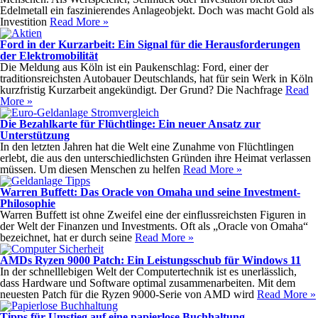
Edelmetall ein faszinierendes Anlageobjekt. Doch was macht Gold als
Investition
Read More »
Ford in der Kurzarbeit: Ein Signal für die Herausforderungen
der Elektromobilität
Die Meldung aus Köln ist ein Paukenschlag: Ford, einer der
traditionsreichsten Autobauer Deutschlands, hat für sein Werk in Köln
kurzfristig Kurzarbeit angekündigt. Der Grund? Die Nachfrage
Read
More »
Die Bezahlkarte für Flüchtlinge: Ein neuer Ansatz zur
Unterstützung
In den letzten Jahren hat die Welt eine Zunahme von Flüchtlingen
erlebt, die aus den unterschiedlichsten Gründen ihre Heimat verlassen
müssen. Um diesen Menschen zu helfen
Read More »
Warren Buffett: Das Oracle von Omaha und seine Investment-
Philosophie
Warren Buffett ist ohne Zweifel eine der einflussreichsten Figuren in
der Welt der Finanzen und Investments. Oft als „Oracle von Omaha“
bezeichnet, hat er durch seine
Read More »
AMDs Ryzen 9000 Patch: Ein Leistungsschub für Windows 11
In der schnelllebigen Welt der Computertechnik ist es unerlässlich,
dass Hardware und Software optimal zusammenarbeiten. Mit dem
neuesten Patch für die Ryzen 9000-Serie von AMD wird
Read More »
Tipps für Umstieg auf eine papierlose Buchhaltung