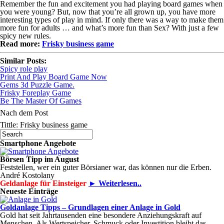
Remember the fun and excitement you had playing board games when
you were young? But, now that you’re all grown up, you have more
interesting types of play in mind. If only there was a way to make them
more fun for adults … and what’s more fun than Sex? With just a few
spicy new rules.
Read more:
Frisky business game
Similar Posts:
Spicy role play
Print And Play Board Game Now
Gems 3d Puzzle Game.
Frisky Foreplay Game
Be The Master Of Games
Nach dem Post
Tittle: Frisky business game
Smartphone Angebote
Börsen Tipp im August
Feststellen, wer ein guter Börsianer war, das können nur die Erben.
André Kostolany
Geldanlage für Einsteiger
► Weiterlesen..
Neueste Einträge
Goldanlage Tipps – Grundlagen einer Anlage in Gold
Gold hat seit Jahrtausenden eine besondere Anziehungskraft auf
Menschen. Als Wertspeicher, Schmuck oder Investition bleibt das