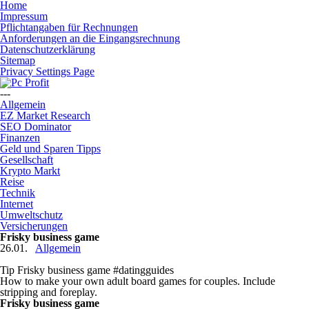
Home
Impressum
Pflichtangaben für Rechnungen
Anforderungen an die Eingangsrechnung
Datenschutzerklärung
Sitemap
Privacy Settings Page
---
Allgemein
EZ Market Research
SEO Dominator
Finanzen
Geld und Sparen Tipps
Gesellschaft
Krypto Markt
Reise
Technik
Internet
Umweltschutz
Versicherungen
Frisky business game
26.01.
Allgemein
Tip Frisky business game #datingguides
How to make your own adult board games for couples. Include
stripping and foreplay.
Frisky business game