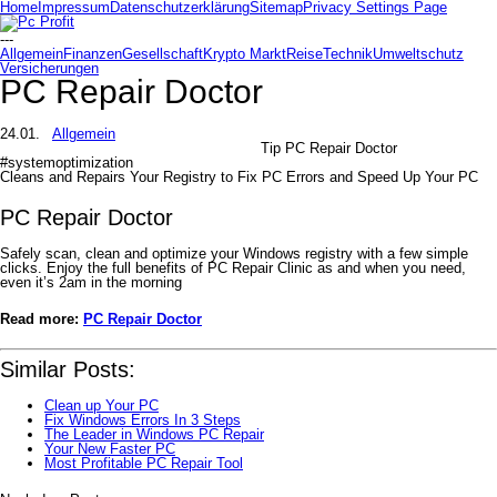
Home
Impressum
Datenschutzerklärung
Sitemap
Privacy Settings Page
---
Allgemein
Finanzen
Gesellschaft
Krypto Markt
Reise
Technik
Umweltschutz
Versicherungen
PC Repair Doctor
24.01.
Allgemein
Tip PC Repair Doctor
#systemoptimization
Cleans and Repairs Your Registry to Fix PC Errors and Speed Up Your PC
PC Repair Doctor
Safely scan, clean and optimize your Windows registry with a few simple
clicks. Enjoy the full benefits of PC Repair Clinic as and when you need,
even it’s 2am in the morning
Read more:
PC Repair Doctor
Similar Posts:
Clean up Your PC
Fix Windows Errors In 3 Steps
The Leader in Windows PC Repair
Your New Faster PC
Most Profitable PC Repair Tool