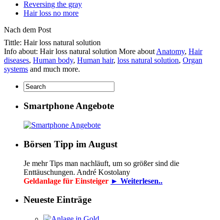
Reversing the gray
Hair loss no more
Nach dem Post
Tittle: Hair loss natural solution
Info about: Hair loss natural solution More about
Anatomy
,
Hair
diseases
,
Human body
,
Human hair
,
loss natural solution
,
Organ
systems
and much more.
Smartphone Angebote
Börsen Tipp im August
Je mehr Tips man nachläuft, um so größer sind die
Enttäuschungen. André Kostolany
Geldanlage für Einsteiger
► Weiterlesen..
Neueste Einträge