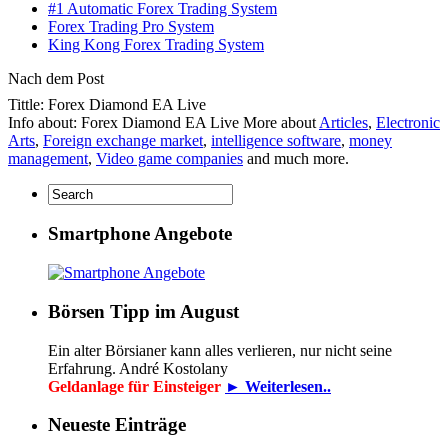
#1 Automatic Forex Trading System
Forex Trading Pro System
King Kong Forex Trading System
Nach dem Post
Tittle: Forex Diamond EA Live
Info about: Forex Diamond EA Live More about
Articles
,
Electronic
Arts
,
Foreign exchange market
,
intelligence software
,
money
management
,
Video game companies
and much more.
Smartphone Angebote
Börsen Tipp im August
Ein alter Börsianer kann alles verlieren, nur nicht seine
Erfahrung. André Kostolany
Geldanlage für Einsteiger
► Weiterlesen..
Neueste Einträge