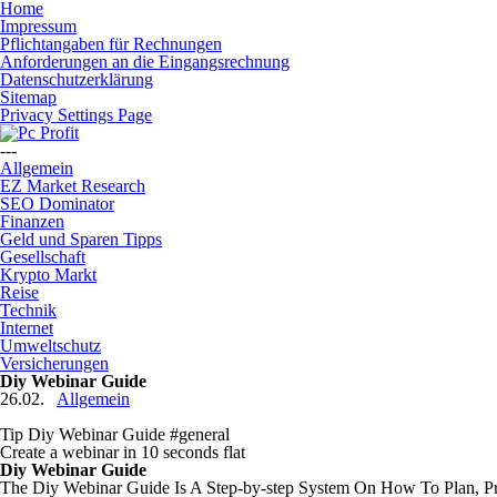
Home
Impressum
Pflichtangaben für Rechnungen
Anforderungen an die Eingangsrechnung
Datenschutzerklärung
Sitemap
Privacy Settings Page
---
Allgemein
EZ Market Research
SEO Dominator
Finanzen
Geld und Sparen Tipps
Gesellschaft
Krypto Markt
Reise
Technik
Internet
Umweltschutz
Versicherungen
Diy Webinar Guide
26.02.
Allgemein
Tip Diy Webinar Guide #general
Create a webinar in 10 seconds flat
Diy Webinar Guide
The Diy Webinar Guide Is A Step-by-step System On How To Plan, P