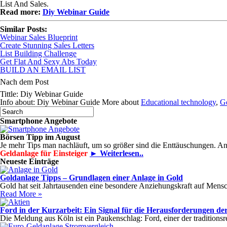
List And Sales.
Read more:
Diy Webinar Guide
Similar Posts:
Webinar Sales Blueprint
Create Stunning Sales Letters
List Building Challenge
Get Flat And Sexy Abs Today
BUILD AN EMAIL LIST
Nach dem Post
Tittle: Diy Webinar Guide
Info about: Diy Webinar Guide More about
Educational technology
,
G
Smartphone Angebote
Börsen Tipp im August
Je mehr Tips man nachläuft, um so größer sind die Enttäuschungen. A
Geldanlage für Einsteiger
► Weiterlesen..
Neueste Einträge
Goldanlage Tipps – Grundlagen einer Anlage in Gold
Gold hat seit Jahrtausenden eine besondere Anziehungskraft auf Mensch
Read More »
Ford in der Kurzarbeit: Ein Signal für die Herausforderungen der
Die Meldung aus Köln ist ein Paukenschlag: Ford, einer der tradition