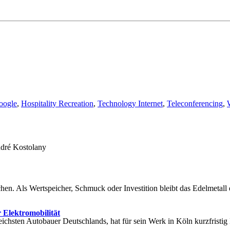
oogle
,
Hospitality Recreation
,
Technology Internet
,
Teleconferencing
,
ndré Kostolany
en. Als Wertspeicher, Schmuck oder Investition bleibt das Edelmetall 
 Elektromobilität
sreichsten Autobauer Deutschlands, hat für sein Werk in Köln kurzfris