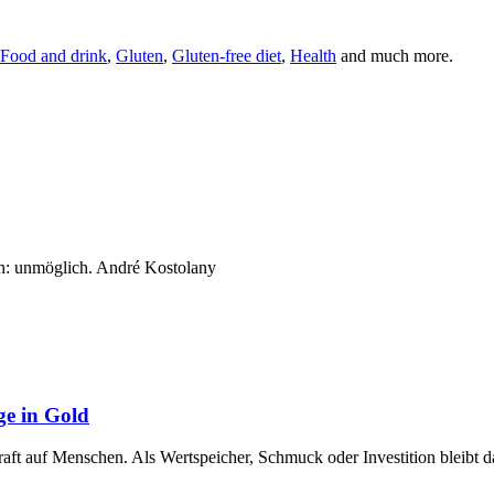
Food and drink
,
Gluten
,
Gluten-free diet
,
Health
and much more.
n: unmöglich. André Kostolany
ge in Gold
raft auf Menschen. Als Wertspeicher, Schmuck oder Investition bleibt 