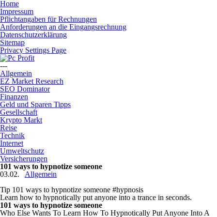
Home
Impressum
Pflichtangaben für Rechnungen
Anforderungen an die Eingangsrechnung
Datenschutzerklärung
Sitemap
Privacy Settings Page
---
Allgemein
EZ Market Research
SEO Dominator
Finanzen
Geld und Sparen Tipps
Gesellschaft
Krypto Markt
Reise
Technik
Internet
Umweltschutz
Versicherungen
101 ways to hypnotize someone
03.02.
Allgemein
Tip 101 ways to hypnotize someone #hypnosis
Learn how to hypnotically put anyone into a trance in seconds.
101 ways to hypnotize someone
Who Else Wants To Learn How To Hypnotically Put Anyone Into A