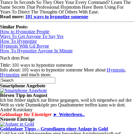
Trance In Seconds So They Obey Your Every Command? Learn The
Same Secrets That Professional Hypnotists Have Been Using For
Years To Direct The Thoughts Of Others With Ease.
Read more:
101 ways to hypnotize someone
Similar Posts:
How to Hypnotize People
Ways To Get Anyone To Say Yes
How To Hypnotize
Hypnosis With Gil Boyne
How To Hypnotize Anyone In Minute
Nach dem Post
Tittle: 101 ways to hypnotize someone
Info about: 101 ways to hypnotize someone More about
Hypnosis
,
Hypnotize
and much more.
Smartphone Angebote
Börsen Tipp im August
Ich bin früher täglich zur Börse gegangen, weil ich nirgendwo auf der
Welt so viele Dummköpfe pro Quadrat­meter treffen kann wie dort.
André Kostolany
Geldanlage für Einsteiger
► Weiterlesen..
Neueste Einträge
Goldanlage Tipps – Grundlagen einer Anlage in Gold
Gold hat seit Jahrtausenden eine besondere Anziehungskraft auf