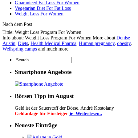
Guaranteed Fat Loss For Women
Vegetarian Diet For Fat Loss
Weight Loss For Women
Nach dem Post
Tittle: Weight Loss Program For Women
Info about: Weight Loss Program For Women More about
Denise
Austin
,
Diets
,
Health Medical Pharma
,
Human pregnancy
,
obesity
,
Wellspring camps
and much more.
Smartphone Angebote
Börsen Tipp im August
Geld ist der Sauerstoff der Börse. André Kostolany
Geldanlage für Einsteiger
► Weiterlesen..
Neueste Einträge