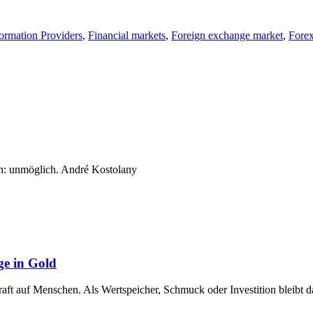
formation Providers
,
Financial markets
,
Foreign exchange market
,
Forex
n: unmöglich. André Kostolany
ge in Gold
raft auf Menschen. Als Wertspeicher, Schmuck oder Investition bleibt 