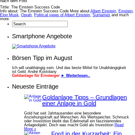
Nach dem Post
Tittle: The Einstein Success Code
Info about: The Einstein Success Code More about
Albert Einstein
,
Einstein
,
Elon Musk
,
Oprah
,
Political views of Albert Einstein
,
Surnames
and much
more.
Smartphone Angebote
Börsen Tipp im August
Ich will unabhängig sein. Und das beste Mittel für Unabhängigkeit
ist Geld. André Kostolany
Geldanlage für Einsteiger
► Weiterlesen..
Neueste Einträge
Goldanlage Tipps – Grundlagen
einer Anlage in Gold
Gold hat seit Jahrtausenden eine besondere
Anziehungskraft auf Menschen. Als Wertspeicher, Schmuck
oder Investition bleibt das Edelmetall ein faszinierendes
Anlageobjekt. Doch was macht Gold als Investition
Read
More »
Ford in der Kurzarbeit: Ein