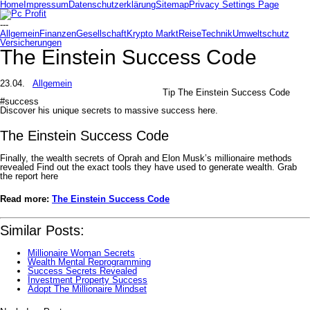
Home
Impressum
Datenschutzerklärung
Sitemap
Privacy Settings Page
---
Allgemein
Finanzen
Gesellschaft
Krypto Markt
Reise
Technik
Umweltschutz
Versicherungen
The Einstein Success Code
23.04.
Allgemein
Tip The Einstein Success Code
#success
Discover his unique secrets to massive success here.
The Einstein Success Code
Finally, the wealth secrets of Oprah and Elon Musk’s millionaire methods
revealed Find out the exact tools they have used to generate wealth. Grab
the report here
Read more:
The Einstein Success Code
Similar Posts:
Millionaire Woman Secrets
Wealth Mental Reprogramming
Success Secrets Revealed
Investment Property Success
Adopt The Millionaire Mindset