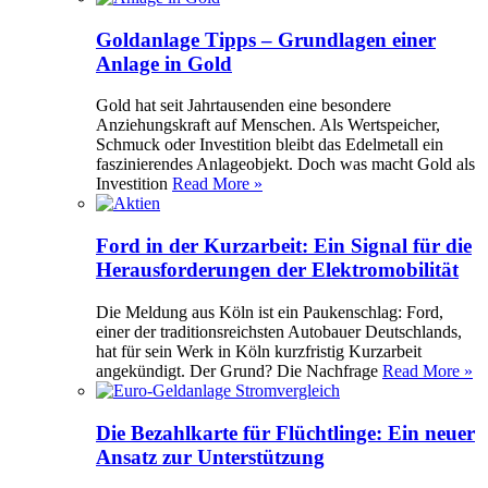
Goldanlage Tipps – Grundlagen einer
Anlage in Gold
Gold hat seit Jahrtausenden eine besondere
Anziehungskraft auf Menschen. Als Wertspeicher,
Schmuck oder Investition bleibt das Edelmetall ein
faszinierendes Anlageobjekt. Doch was macht Gold als
Investition
Read More »
Ford in der Kurzarbeit: Ein Signal für die
Herausforderungen der Elektromobilität
Die Meldung aus Köln ist ein Paukenschlag: Ford,
einer der traditionsreichsten Autobauer Deutschlands,
hat für sein Werk in Köln kurzfristig Kurzarbeit
angekündigt. Der Grund? Die Nachfrage
Read More »
Die Bezahlkarte für Flüchtlinge: Ein neuer
Ansatz zur Unterstützung