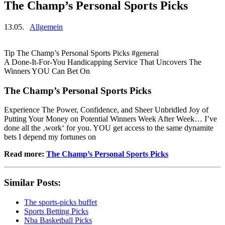
The Champ’s Personal Sports Picks
13.05.
Allgemein
Tip The Champ’s Personal Sports Picks #general
A Done-It-For-You Handicapping Service That Uncovers The
Winners YOU Can Bet On
The Champ’s Personal Sports Picks
Experience The Power, Confidence, and Sheer Unbridled Joy of
Putting Your Money on Potential Winners Week After Week… I’ve
done all the ‚work‘ for you. YOU get access to the same dynamite
bets I depend my fortunes on
Read more:
The Champ’s Personal Sports Picks
Similar Posts:
The sports-picks buffet
Sports Betting Picks
Nba Basketball Picks