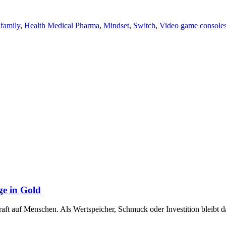
family
,
Health Medical Pharma
,
Mindset
,
Switch
,
Video game console
ge in Gold
raft auf Menschen. Als Wertspeicher, Schmuck oder Investition bleibt 