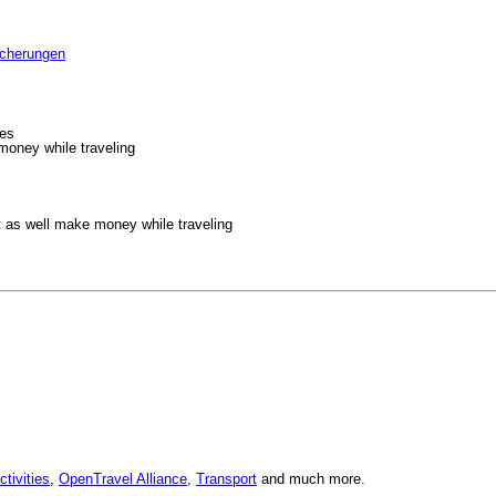
icherungen
ues
money while traveling
ht as well make money while traveling
tivities
,
OpenTravel Alliance
,
Transport
and much more.