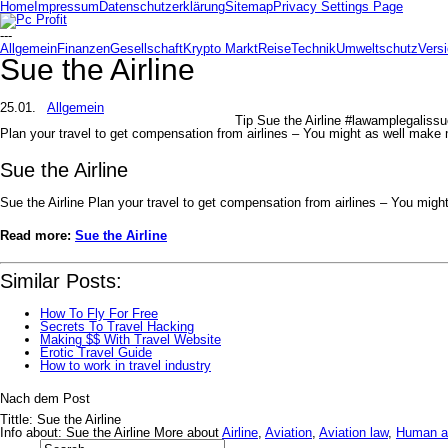
Home
Impressum
Datenschutzerklärung
Sitemap
Privacy Settings Page
---
Allgemein
Finanzen
Gesellschaft
Krypto Markt
Reise
Technik
Umweltschutz
Vers
Sue the Airline
25.01.
Allgemein
Tip Sue the Airline #lawamplegaliss
Plan your travel to get compensation from airlines – You might as well make 
Sue the Airline
Sue the Airline Plan your travel to get compensation from airlines – You mig
Read more:
Sue the Airline
Similar Posts:
How To Fly For Free
Secrets To Travel Hacking
Making $$ With Travel Website
Erotic Travel Guide
How to work in travel industry
Nach dem Post
Tittle: Sue the Airline
Info about: Sue the Airline More about
Airline
,
Aviation
,
Aviation law
,
Human ac