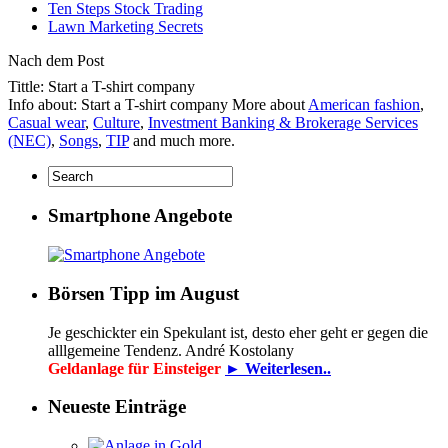
Ten Steps Stock Trading
Lawn Marketing Secrets
Nach dem Post
Tittle: Start a T-shirt company
Info about: Start a T-shirt company More about
American fashion
,
Casual wear
,
Culture
,
Investment Banking & Brokerage Services
(NEC)
,
Songs
,
TIP
and much more.
Smartphone Angebote
Börsen Tipp im August
Je geschickter ein Spekulant ist, desto eher geht er gegen die
alllgemeine Tendenz. André Kostolany
Geldanlage für Einsteiger
► Weiterlesen..
Neueste Einträge