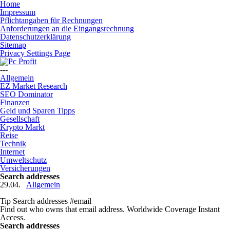
Home
Impressum
Pflichtangaben für Rechnungen
Anforderungen an die Eingangsrechnung
Datenschutzerklärung
Sitemap
Privacy Settings Page
---
Allgemein
EZ Market Research
SEO Dominator
Finanzen
Geld und Sparen Tipps
Gesellschaft
Krypto Markt
Reise
Technik
Internet
Umweltschutz
Versicherungen
Search addresses
29.04.
Allgemein
Tip Search addresses #email
Find out who owns that email address. Worldwide Coverage Instant
Access.
Search addresses