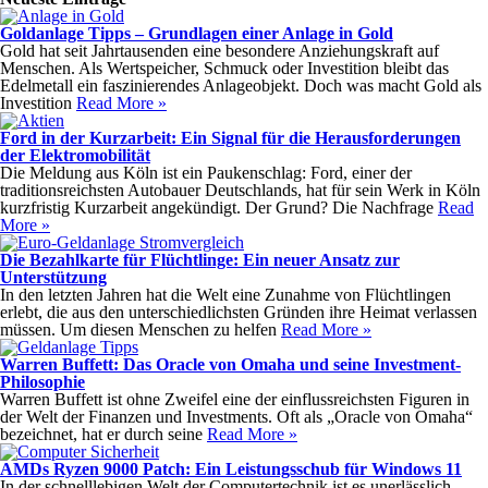
Goldanlage Tipps – Grundlagen einer Anlage in Gold
Gold hat seit Jahrtausenden eine besondere Anziehungskraft auf
Menschen. Als Wertspeicher, Schmuck oder Investition bleibt das
Edelmetall ein faszinierendes Anlageobjekt. Doch was macht Gold als
Investition
Read More »
Ford in der Kurzarbeit: Ein Signal für die Herausforderungen
der Elektromobilität
Die Meldung aus Köln ist ein Paukenschlag: Ford, einer der
traditionsreichsten Autobauer Deutschlands, hat für sein Werk in Köln
kurzfristig Kurzarbeit angekündigt. Der Grund? Die Nachfrage
Read
More »
Die Bezahlkarte für Flüchtlinge: Ein neuer Ansatz zur
Unterstützung
In den letzten Jahren hat die Welt eine Zunahme von Flüchtlingen
erlebt, die aus den unterschiedlichsten Gründen ihre Heimat verlassen
müssen. Um diesen Menschen zu helfen
Read More »
Warren Buffett: Das Oracle von Omaha und seine Investment-
Philosophie
Warren Buffett ist ohne Zweifel eine der einflussreichsten Figuren in
der Welt der Finanzen und Investments. Oft als „Oracle von Omaha“
bezeichnet, hat er durch seine
Read More »
AMDs Ryzen 9000 Patch: Ein Leistungsschub für Windows 11
In der schnelllebigen Welt der Computertechnik ist es unerlässlich,