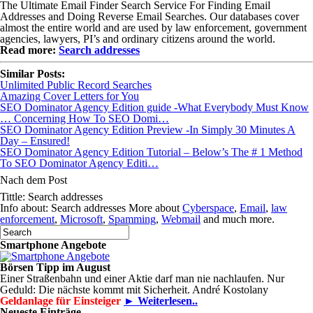
The Ultimate Email Finder Search Service For Finding Email
Addresses and Doing Reverse Email Searches. Our databases cover
almost the entire world and are used by law enforcement, government
agencies, lawyers, PI’s and ordinary citizens around the world.
Read more:
Search addresses
Similar Posts:
Unlimited Public Record Searches
Amazing Cover Letters for You
SEO Dominator Agency Edition guide -What Everybody Must Know
… Concerning How To SEO Domi…
SEO Dominator Agency Edition Preview -In Simply 30 Minutes A
Day – Ensured!
SEO Dominator Agency Edition Tutorial – Below’s The # 1 Method
To SEO Dominator Agency Editi…
Nach dem Post
Tittle: Search addresses
Info about: Search addresses More about
Cyberspace
,
Email
,
law
enforcement
,
Microsoft
,
Spamming
,
Webmail
and much more.
Smartphone Angebote
Börsen Tipp im August
Einer Straßenbahn und einer Aktie darf man nie nachlaufen. Nur
Geduld: Die nächste kommt mit Sicherheit. André Kostolany
Geldanlage für Einsteiger
► Weiterlesen..
Neueste Einträge