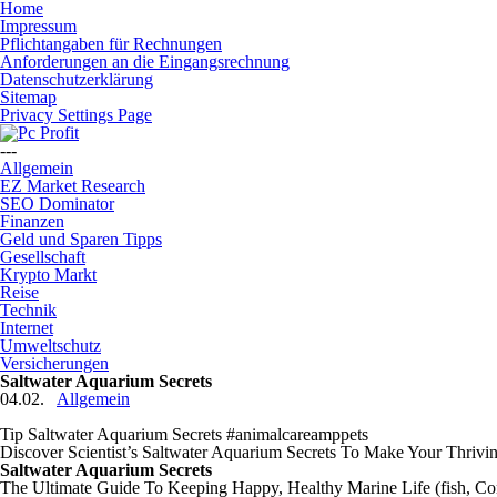
Home
Impressum
Pflichtangaben für Rechnungen
Anforderungen an die Eingangsrechnung
Datenschutzerklärung
Sitemap
Privacy Settings Page
---
Allgemein
EZ Market Research
SEO Dominator
Finanzen
Geld und Sparen Tipps
Gesellschaft
Krypto Markt
Reise
Technik
Internet
Umweltschutz
Versicherungen
Saltwater Aquarium Secrets
04.02.
Allgemein
Tip Saltwater Aquarium Secrets #animalcareamppets
Discover Scientist’s Saltwater Aquarium Secrets To Make Your Thriv
Saltwater Aquarium Secrets
The Ultimate Guide To Keeping Happy, Healthy Marine Life (fish, Co