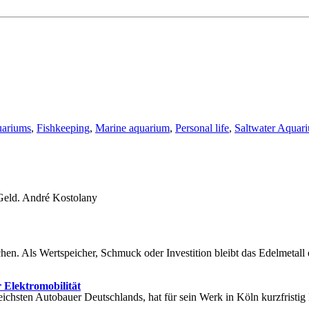
ariums
,
Fishkeeping
,
Marine aquarium
,
Personal life
,
Saltwater Aquari
 Geld. André Kostolany
en. Als Wertspeicher, Schmuck oder Investition bleibt das Edelmetall 
 Elektromobilität
sreichsten Autobauer Deutschlands, hat für sein Werk in Köln kurzfris