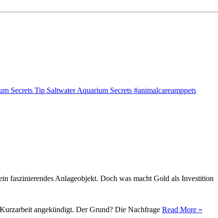
um Secrets Tip Saltwater Aquarium Secrets #animalcareamppets
ein faszinierendes Anlageobjekt. Doch was macht Gold als Investition
tig Kurzarbeit angekündigt. Der Grund? Die Nachfrage
Read More »