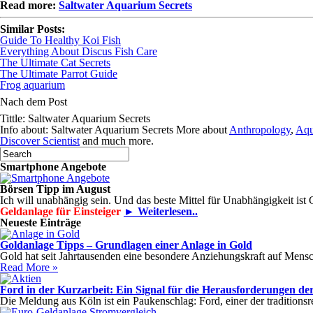
Read more:
Saltwater Aquarium Secrets
Similar Posts:
Guide To Healthy Koi Fish
Everything About Discus Fish Care
The Ultimate Cat Secrets
The Ultimate Parrot Guide
Frog aquarium
Nach dem Post
Tittle: Saltwater Aquarium Secrets
Info about: Saltwater Aquarium Secrets More about
Anthropology
,
Aqu
Discover Scientist
and much more.
Smartphone Angebote
Börsen Tipp im August
Ich will unabhängig sein. Und das beste Mittel für Unabhängigkeit ist
Geldanlage für Einsteiger
► Weiterlesen..
Neueste Einträge
Goldanlage Tipps – Grundlagen einer Anlage in Gold
Gold hat seit Jahrtausenden eine besondere Anziehungskraft auf Mensch
Read More »
Ford in der Kurzarbeit: Ein Signal für die Herausforderungen der
Die Meldung aus Köln ist ein Paukenschlag: Ford, einer der tradition