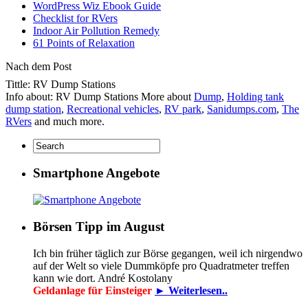
WordPress Wiz Ebook Guide
Checklist for RVers
Indoor Air Pollution Remedy
61 Points of Relaxation
Nach dem Post
Tittle: RV Dump Stations
Info about: RV Dump Stations More about
Dump
,
Holding tank
dump station
,
Recreational vehicles
,
RV park
,
Sanidumps.com
,
The
RVers
and much more.
Smartphone Angebote
Börsen Tipp im August
Ich bin früher täglich zur Börse gegangen, weil ich nirgendwo
auf der Welt so viele Dummköpfe pro Quadrat­meter treffen
kann wie dort. André Kostolany
Geldanlage für Einsteiger
► Weiterlesen..