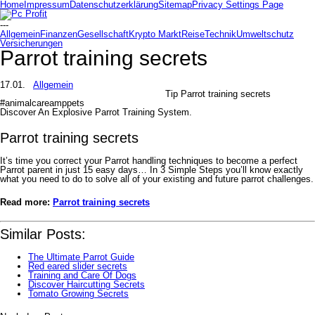
Home
Impressum
Datenschutzerklärung
Sitemap
Privacy Settings Page
---
Allgemein
Finanzen
Gesellschaft
Krypto Markt
Reise
Technik
Umweltschutz
Versicherungen
Parrot training secrets
17.01.
Allgemein
Tip Parrot training secrets
#animalcareamppets
Discover An Explosive Parrot Training System.
Parrot training secrets
It’s time you correct your Parrot handling techniques to become a perfect
Parrot parent in just 15 easy days… In 3 Simple Steps you’ll know exactly
what you need to do to solve all of your existing and future parrot challenges.
Read more:
Parrot training secrets
Similar Posts:
The Ultimate Parrot Guide
Red eared slider secrets
Training and Care Of Dogs
Discover Haircutting Secrets
Tomato Growing Secrets