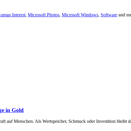
uman Interest
,
Microsoft Photos
,
Microsoft Windows
,
Software
and mu
ge in Gold
raft auf Menschen. Als Wertspeicher, Schmuck oder Investition bleibt 