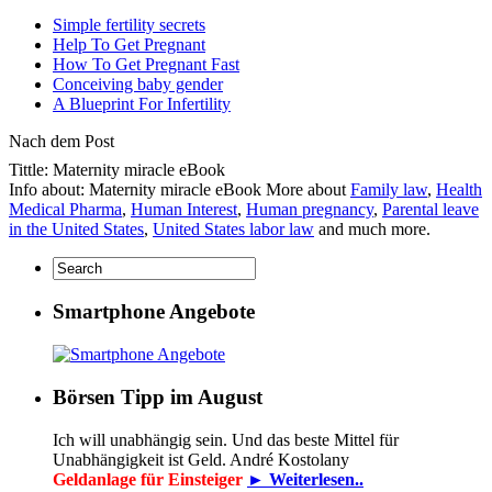
Simple fertility secrets
Help To Get Pregnant
How To Get Pregnant Fast
Conceiving baby gender
A Blueprint For Infertility
Nach dem Post
Tittle: Maternity miracle eBook
Info about: Maternity miracle eBook More about
Family law
,
Health
Medical Pharma
,
Human Interest
,
Human pregnancy
,
Parental leave
in the United States
,
United States labor law
and much more.
Smartphone Angebote
Börsen Tipp im August
Ich will unabhängig sein. Und das beste Mittel für
Unabhängigkeit ist Geld. André Kostolany
Geldanlage für Einsteiger
► Weiterlesen..