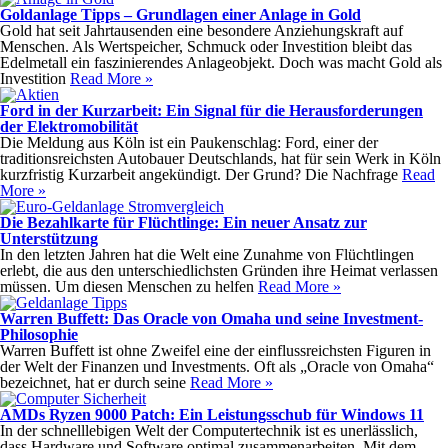
Goldanlage Tipps – Grundlagen einer Anlage in Gold
Gold hat seit Jahrtausenden eine besondere Anziehungskraft auf
Menschen. Als Wertspeicher, Schmuck oder Investition bleibt das
Edelmetall ein faszinierendes Anlageobjekt. Doch was macht Gold als
Investition
Read More »
Ford in der Kurzarbeit: Ein Signal für die Herausforderungen
der Elektromobilität
Die Meldung aus Köln ist ein Paukenschlag: Ford, einer der
traditionsreichsten Autobauer Deutschlands, hat für sein Werk in Köln
kurzfristig Kurzarbeit angekündigt. Der Grund? Die Nachfrage
Read
More »
Die Bezahlkarte für Flüchtlinge: Ein neuer Ansatz zur
Unterstützung
In den letzten Jahren hat die Welt eine Zunahme von Flüchtlingen
erlebt, die aus den unterschiedlichsten Gründen ihre Heimat verlassen
müssen. Um diesen Menschen zu helfen
Read More »
Warren Buffett: Das Oracle von Omaha und seine Investment-
Philosophie
Warren Buffett ist ohne Zweifel eine der einflussreichsten Figuren in
der Welt der Finanzen und Investments. Oft als „Oracle von Omaha“
bezeichnet, hat er durch seine
Read More »
AMDs Ryzen 9000 Patch: Ein Leistungsschub für Windows 11
In der schnelllebigen Welt der Computertechnik ist es unerlässlich,
dass Hardware und Software optimal zusammenarbeiten. Mit dem