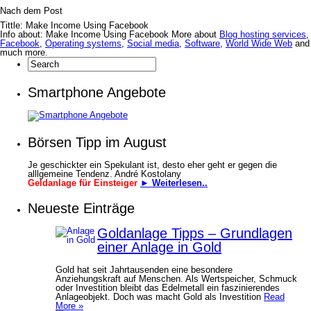
Nach dem Post
Tittle: Make Income Using Facebook
Info about: Make Income Using Facebook More about
Blog hosting services
,
Facebook
,
Operating systems
,
Social media
,
Software
,
World Wide Web
and
much more.
Smartphone Angebote
Börsen Tipp im August
Je geschickter ein Spekulant ist, desto eher geht er gegen die
alllgemeine Tendenz. André Kostolany
Geldanlage für Einsteiger
► Weiterlesen..
Neueste Einträge
Goldanlage Tipps – Grundlagen
einer Anlage in Gold
Gold hat seit Jahrtausenden eine besondere
Anziehungskraft auf Menschen. Als Wertspeicher, Schmuck
oder Investition bleibt das Edelmetall ein faszinierendes
Anlageobjekt. Doch was macht Gold als Investition
Read
More »