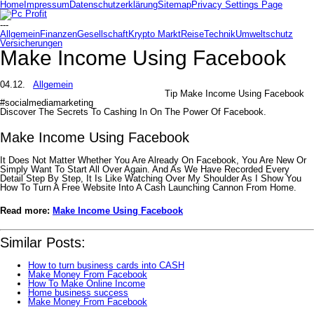
Home
Impressum
Datenschutzerklärung
Sitemap
Privacy Settings Page
---
Allgemein
Finanzen
Gesellschaft
Krypto Markt
Reise
Technik
Umweltschutz
Versicherungen
Make Income Using Facebook
04.12.
Allgemein
Tip Make Income Using Facebook
#socialmediamarketing
Discover The Secrets To Cashing In On The Power Of Facebook.
Make Income Using Facebook
It Does Not Matter Whether You Are Already On Facebook, You Are New Or
Simply Want To Start All Over Again. And As We Have Recorded Every
Detail Step By Step, It Is Like Watching Over My Shoulder As I Show You
How To Turn A Free Website Into A Cash Launching Cannon From Home.
Read more:
Make Income Using Facebook
Similar Posts:
How to turn business cards into CASH
Make Money From Facebook
How To Make Online Income
Home business success
Make Money From Facebook