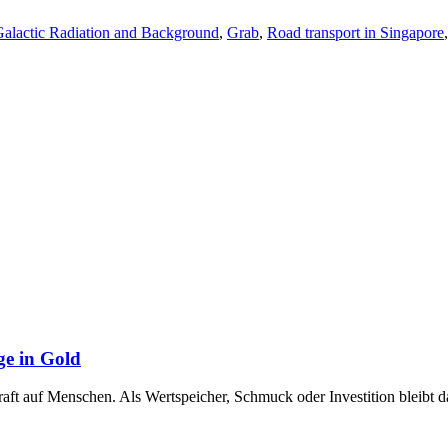
alactic Radiation and Background
,
Grab
,
Road transport in Singapore
ge in Gold
raft auf Menschen. Als Wertspeicher, Schmuck oder Investition bleibt 