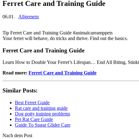
Ferret Care and Training Guide
06.01.
Allgemein
Tip Ferret Care and Training Guide #animalcareamppets
Your ferret will behave, do tricks and thrive. Find out the basics.
Ferret Care and Training Guide
Learn How to Double Your Ferret’s Lifespan… End All Biting, Stink
Read more:
Ferret Care and Training Guide
Similar Posts:
Best Ferret Guide
Rat care and training guide
Dog potty training problems
Pet Rat Care Guide
Guide To Sugar Glider Care
Nach dem Post