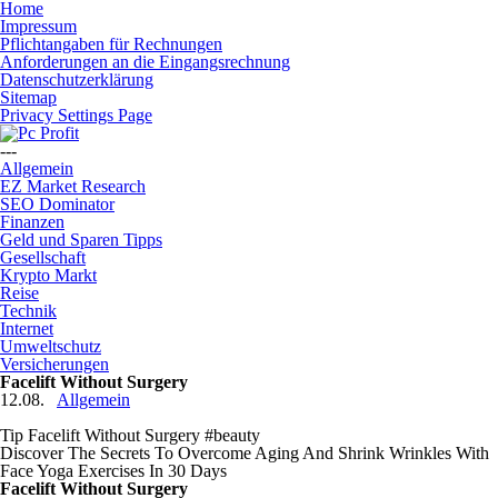
Home
Impressum
Pflichtangaben für Rechnungen
Anforderungen an die Eingangsrechnung
Datenschutzerklärung
Sitemap
Privacy Settings Page
---
Allgemein
EZ Market Research
SEO Dominator
Finanzen
Geld und Sparen Tipps
Gesellschaft
Krypto Markt
Reise
Technik
Internet
Umweltschutz
Versicherungen
Facelift Without Surgery
12.08.
Allgemein
Tip Facelift Without Surgery #beauty
Discover The Secrets To Overcome Aging And Shrink Wrinkles With
Face Yoga Exercises In 30 Days
Facelift Without Surgery