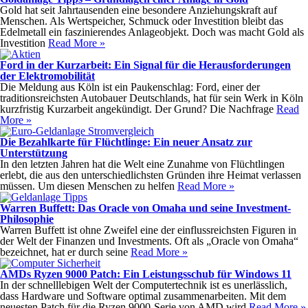
Gold hat seit Jahrtausenden eine besondere Anziehungskraft auf
Menschen. Als Wertspeicher, Schmuck oder Investition bleibt das
Edelmetall ein faszinierendes Anlageobjekt. Doch was macht Gold als
Investition
Read More »
Ford in der Kurzarbeit: Ein Signal für die Herausforderungen
der Elektromobilität
Die Meldung aus Köln ist ein Paukenschlag: Ford, einer der
traditionsreichsten Autobauer Deutschlands, hat für sein Werk in Köln
kurzfristig Kurzarbeit angekündigt. Der Grund? Die Nachfrage
Read
More »
Die Bezahlkarte für Flüchtlinge: Ein neuer Ansatz zur
Unterstützung
In den letzten Jahren hat die Welt eine Zunahme von Flüchtlingen
erlebt, die aus den unterschiedlichsten Gründen ihre Heimat verlassen
müssen. Um diesen Menschen zu helfen
Read More »
Warren Buffett: Das Oracle von Omaha und seine Investment-
Philosophie
Warren Buffett ist ohne Zweifel eine der einflussreichsten Figuren in
der Welt der Finanzen und Investments. Oft als „Oracle von Omaha“
bezeichnet, hat er durch seine
Read More »
AMDs Ryzen 9000 Patch: Ein Leistungsschub für Windows 11
In der schnelllebigen Welt der Computertechnik ist es unerlässlich,
dass Hardware und Software optimal zusammenarbeiten. Mit dem
neuesten Patch für die Ryzen 9000-Serie von AMD wird
Read More »