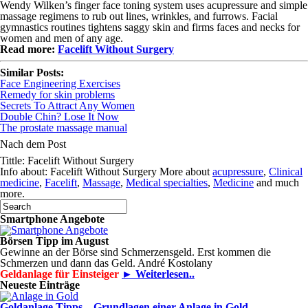
Wendy Wilken’s finger face toning system uses acupressure and simple
massage regimens to rub out lines, wrinkles, and furrows. Facial
gymnastics routines tightens saggy skin and firms faces and necks for
women and men of any age.
Read more:
Facelift Without Surgery
Similar Posts:
Face Engineering Exercises
Remedy for skin problems
Secrets To Attract Any Women
Double Chin? Lose It Now
The prostate massage manual
Nach dem Post
Tittle: Facelift Without Surgery
Info about: Facelift Without Surgery More about
acupressure
,
Clinical
medicine
,
Facelift
,
Massage
,
Medical specialties
,
Medicine
and much
more.
Smartphone Angebote
Börsen Tipp im August
Gewinne an der Börse sind Schmerzensgeld. Erst kommen die
Schmerzen und dann das Geld. André Kostolany
Geldanlage für Einsteiger
► Weiterlesen..
Neueste Einträge
Goldanlage Tipps – Grundlagen einer Anlage in Gold