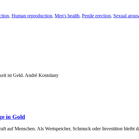
ction
,
Human reproduction
,
Men's health
,
Penile erection
,
Sexual arous
keit ist Geld. André Kostolany
ge in Gold
raft auf Menschen. Als Wertspeicher, Schmuck oder Investition bleibt 