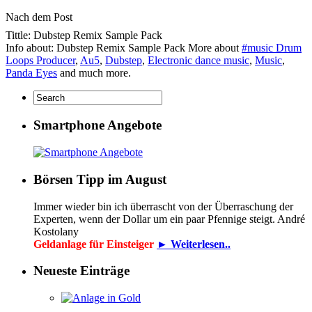
Nach dem Post
Tittle: Dubstep Remix Sample Pack
Info about: Dubstep Remix Sample Pack More about
#music Drum
Loops Producer
,
Au5
,
Dubstep
,
Electronic dance music
,
Music
,
Panda Eyes
and much more.
Smartphone Angebote
Börsen Tipp im August
Immer wieder bin ich überrascht von der Überraschung der
Experten, wenn der Dollar um ein paar Pfennige steigt. André
Kostolany
Geldanlage für Einsteiger
► Weiterlesen..
Neueste Einträge