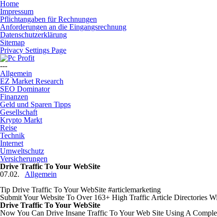
Home
Impressum
Pflichtangaben für Rechnungen
Anforderungen an die Eingangsrechnung
Datenschutzerklärung
Sitemap
Privacy Settings Page
---
Allgemein
EZ Market Research
SEO Dominator
Finanzen
Geld und Sparen Tipps
Gesellschaft
Krypto Markt
Reise
Technik
Internet
Umweltschutz
Versicherungen
Drive Traffic To Your WebSite
07.02.
Allgemein
Tip Drive Traffic To Your WebSite #articlemarketing
Submit Your Website To Over 163+ High Traffic Article Directories W
Drive Traffic To Your WebSite
Now You Can Drive Insane Traffic To Your Web Site Using A Complete