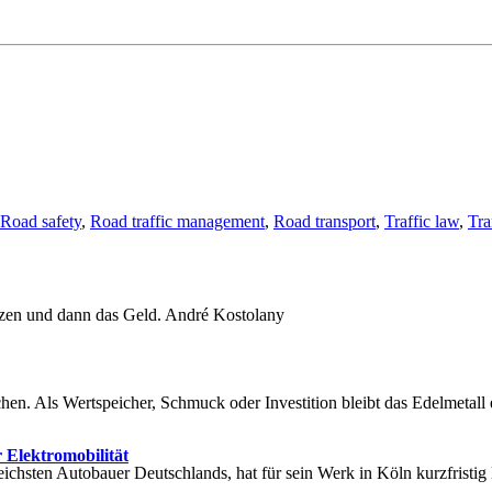
Road safety
,
Road traffic management
,
Road transport
,
Traffic law
,
Tra
zen und dann das Geld. André Kostolany
en. Als Wertspeicher, Schmuck oder Investition bleibt das Edelmetall 
 Elektromobilität
sreichsten Autobauer Deutschlands, hat für sein Werk in Köln kurzfris