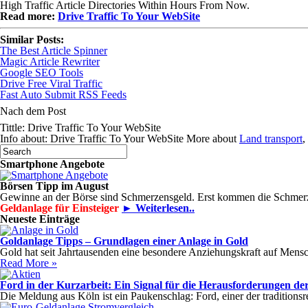
High Traffic Article Directories Within Hours From Now.
Read more:
Drive Traffic To Your WebSite
Similar Posts:
The Best Article Spinner
Magic Article Rewriter
Google SEO Tools
Drive Free Viral Traffic
Fast Auto Submit RSS Feeds
Nach dem Post
Tittle: Drive Traffic To Your WebSite
Info about: Drive Traffic To Your WebSite More about
Land transport
,
Smartphone Angebote
Börsen Tipp im August
Gewinne an der Börse sind Schmerzensgeld. Erst kommen die Schmer
Geldanlage für Einsteiger
► Weiterlesen..
Neueste Einträge
Goldanlage Tipps – Grundlagen einer Anlage in Gold
Gold hat seit Jahrtausenden eine besondere Anziehungskraft auf Mensch
Read More »
Ford in der Kurzarbeit: Ein Signal für die Herausforderungen der
Die Meldung aus Köln ist ein Paukenschlag: Ford, einer der tradition