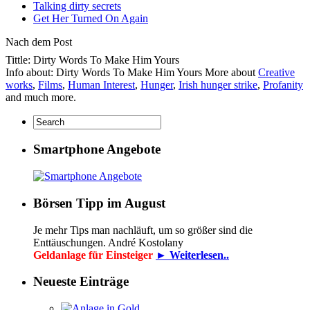
Talking dirty secrets
Get Her Turned On Again
Nach dem Post
Tittle: Dirty Words To Make Him Yours
Info about: Dirty Words To Make Him Yours More about
Creative
works
,
Films
,
Human Interest
,
Hunger
,
Irish hunger strike
,
Profanity
and much more.
Smartphone Angebote
Börsen Tipp im August
Je mehr Tips man nachläuft, um so größer sind die
Enttäuschungen. André Kostolany
Geldanlage für Einsteiger
► Weiterlesen..
Neueste Einträge