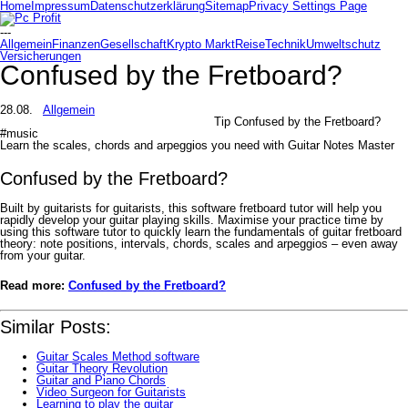
Home
Impressum
Datenschutzerklärung
Sitemap
Privacy Settings Page
---
Allgemein
Finanzen
Gesellschaft
Krypto Markt
Reise
Technik
Umweltschutz
Versicherungen
Confused by the Fretboard?
28.08.
Allgemein
Tip Confused by the Fretboard?
#music
Learn the scales, chords and arpeggios you need with Guitar Notes Master
Confused by the Fretboard?
Built by guitarists for guitarists, this software fretboard tutor will help you
rapidly develop your guitar playing skills. Maximise your practice time by
using this software tutor to quickly learn the fundamentals of guitar fretboard
theory: note positions, intervals, chords, scales and arpeggios – even away
from your guitar.
Read more:
Confused by the Fretboard?
Similar Posts:
Guitar Scales Method software
Guitar Theory Revolution
Guitar and Piano Chords
Video Surgeon for Guitarists
Learning to play the guitar