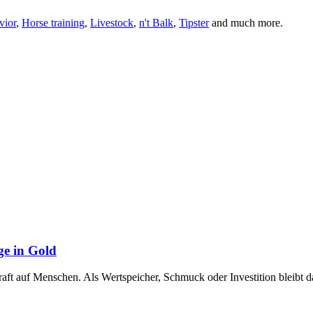
vior
,
Horse training
,
Livestock
,
n't Balk
,
Tipster
and much more.
ge in Gold
raft auf Menschen. Als Wertspeicher, Schmuck oder Investition bleibt 