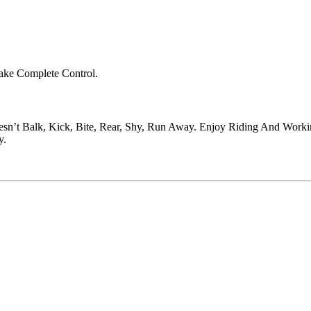
ake Complete Control.
esn’t Balk, Kick, Bite, Rear, Shy, Run Away. Enjoy Riding And Work
y.