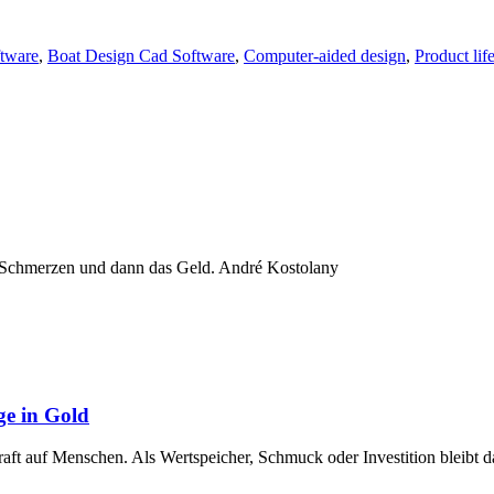
ftware
,
Boat Design Cad Software
,
Computer-aided design
,
Product li
 Schmerzen und dann das Geld. André Kostolany
ge in Gold
raft auf Menschen. Als Wertspeicher, Schmuck oder Investition bleibt 