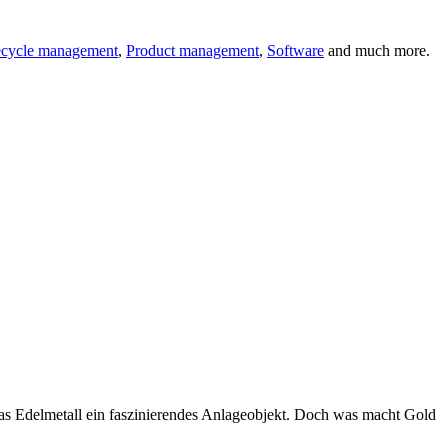
fecycle management
,
Product management
,
Software
and much more.
das Edelmetall ein faszinierendes Anlageobjekt. Doch was macht Gold