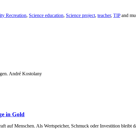
ity Recreation
,
Science education
,
Science project
,
teacher
,
TIP
and mu
ngen. André Kostolany
ge in Gold
raft auf Menschen. Als Wertspeicher, Schmuck oder Investition bleibt 